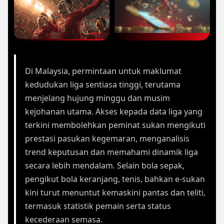
kedudukan liga Malaysia:
Bola Sepak, Bola Keranjang
Di Malaysia, permintaan untuk maklumat
& Data Perlawanan 2026
kedudukan liga sentiasa tinggi, terutama
menjelang hujung minggu dan musim
kejohanan utama. Akses kepada data liga yang
terkini membolehkan peminat sukan mengikuti
prestasi pasukan kegemaran, menganalisis
trend keputusan dan memahami dinamik liga
secara lebih mendalam. Selain bola sepak,
pengikut bola keranjang, tenis, bahkan e-sukan
kini turut menuntut kemaskini pantas dan teliti,
termasuk statistik pemain serta status
kecederaan semasa.