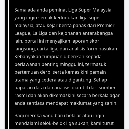
Sama ada anda peminat Liga Super Malaysia
yang ingin semak kedudukan liga super
malaysia, atau kejar berita panas dari Premier
League, La Liga dan kejohanan antarabangsa
lain, portal ini menyajikan laporan skor
langsung, carta liga, dan analisis form pasukan.
Kebanyakan tumpuan diberikan kepada
perlawanan penting minggu ini, termasuk
pertemuan derbi serta kemas kini pemain
utama yang cedera atau digantung. Setiap
paparan data dan analisis diambil dari sumber
rasmi dan akan dikemaskini secara berkala agar
anda sentiasa mendapat maklumat yang sahih.
Bagi mereka yang baru belajar atau ingin
mendalami selok-belok liga sukan, kami turut