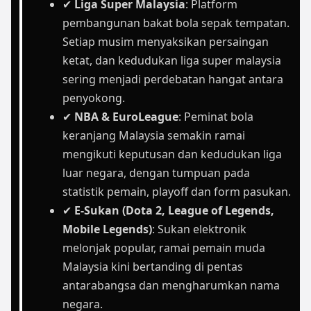
✔
Liga Super Malaysia
: Platform
pembangunan bakat bola sepak tempatan.
Setiap musim menyaksikan persaingan
ketat, dan kedudukan liga super malaysia
sering menjadi perdebatan hangat antara
penyokong.
✔
NBA & EuroLeague
: Peminat bola
keranjang Malaysia semakin ramai
mengikuti keputusan dan kedudukan liga
luar negara, dengan tumpuan pada
statistik pemain, playoff dan form pasukan.
✔
E-Sukan (Dota 2, League of Legends,
Mobile Legends)
: Sukan elektronik
melonjak popular, ramai pemain muda
Malaysia kini bertanding di pentas
antarabangsa dan mengharumkan nama
negara.