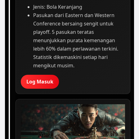
Jenis: Bola Keranjang
Pasukan dari Eastern dan Western
Conference bersaing sengit untuk
playoff. 5 pasukan teratas
menunjukkan purata kemenangan
lebih 60% dalam perlawanan terkini.
Statistik dikemaskini setiap hari
mengikut musim.
Log Masuk