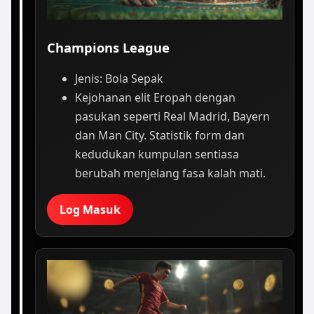
Champions League
Jenis: Bola Sepak
Kejohanan elit Eropah dengan
pasukan seperti Real Madrid, Bayern
dan Man City. Statistik form dan
kedudukan kumpulan sentiasa
berubah menjelang fasa kalah mati.
Log Masuk