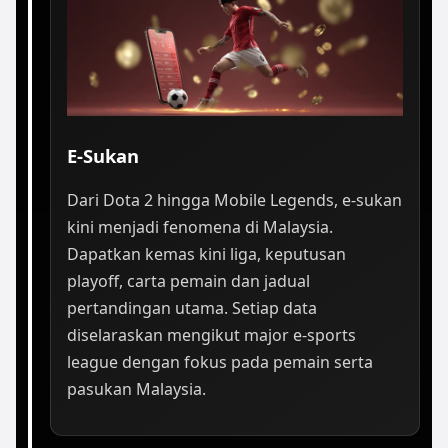
E-Sukan
Dari Dota 2 hingga Mobile Legends, e-sukan
kini menjadi fenomena di Malaysia.
Dapatkan kemas kini liga, keputusan
playoff, carta pemain dan jadual
pertandingan utama. Setiap data
diselaraskan mengikut major e-sports
league dengan fokus pada pemain serta
pasukan Malaysia.