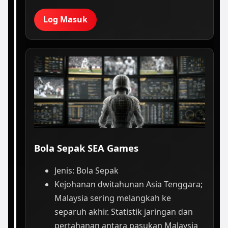
Log Masuk
Bola Sepak SEA Games
Jenis: Bola Sepak
Kejohanan dwitahunan Asia Tenggara;
Malaysia sering melangkah ke
separuh akhir. Statistik jaringan dan
pertahanan antara pasukan Malaysia