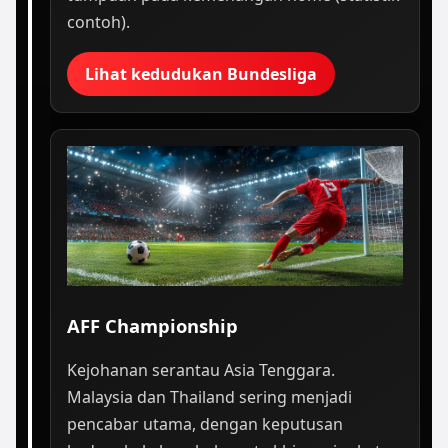
contoh).
Lihat kedudukan Bundesliga
AFF Championship
Kejohanan serantau Asia Tenggara.
Malaysia dan Thailand sering menjadi
pencabar utama, dengan keputusan