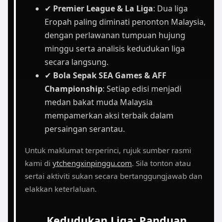
✔
Premier League & La Liga
: Dua liga
Eropah paling diminati penonton Malaysia,
dengan perlawanan tumpuan hujung
minggu serta analisis kedudukan liga
secara langsung.
✔
Bola Sepak SEA Games & AFF
Championship
: Setiap edisi menjadi
medan bakat muda Malaysia
mempamerkan aksi terbaik dalam
persaingan serantau.
Untuk maklumat terperinci, rujuk sumber rasmi
kami di
ytchengxinpinggu.com
. Sila tonton atau
sertai aktiviti sukan secara bertanggungjawab dan
elakkan keterlaluan.
Kedudukan Liga: Panduan