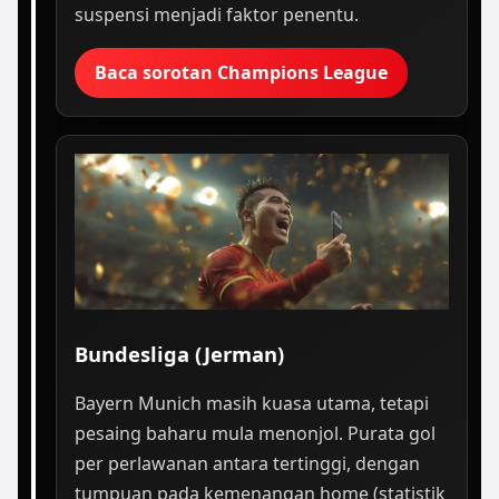
suspensi menjadi faktor penentu.
Baca sorotan Champions League
Bundesliga (Jerman)
Bayern Munich masih kuasa utama, tetapi
pesaing baharu mula menonjol. Purata gol
per perlawanan antara tertinggi, dengan
tumpuan pada kemenangan home (statistik