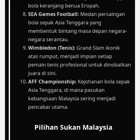
bola keranjang benua Eropah.
SEA Games Football:
Medan persaingan
bola sepak Asia Tenggara yang
membentuk bintang masa depan negara-
negara serantau.
Wimbledon (Tenis):
Grand Slam ikonik
atas rumput, menjadi impian setiap
pemain tenis profesional untuk dinobatkan
juara di sini.
AFF Championship:
Kejohanan bola sepak
Asia Tenggara, di mana pasukan
kebangsaan Malaysia sering menjadi
pencabar utama.
Pilihan Sukan Malaysia