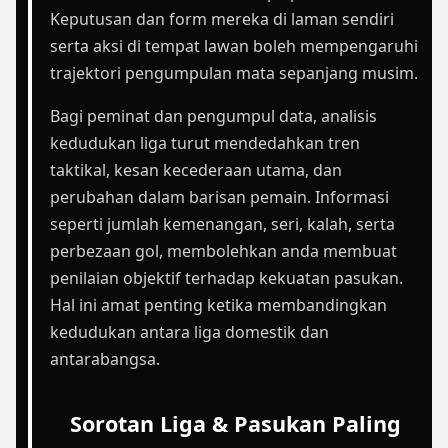
Keputusan dan form mereka di laman sendiri
serta aksi di tempat lawan boleh mempengaruhi
trajektori pengumpulan mata sepanjang musim.
Bagi peminat dan pengumpul data, analisis
kedudukan liga turut mendedahkan tren
taktikal, kesan kecederaan utama, dan
perubahan dalam barisan pemain. Informasi
seperti jumlah kemenangan, seri, kalah, serta
perbezaan gol, membolehkan anda membuat
penilaian objektif terhadap kekuatan pasukan.
Hal ini amat penting ketika membandingkan
kedudukan antara liga domestik dan
antarabangsa.
Sorotan Liga & Pasukan Paling