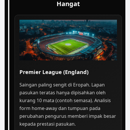
Hangat
Premier League (England)
Saingan paling sengit di Eropah. Lapan
pasukan teratas hanya dipisahkan oleh
kurang 10 mata (contoh semasa). Analisis
form home-away dan tumpuan pada
perubahan pengurus memberi impak besar
kepada prestasi pasukan.